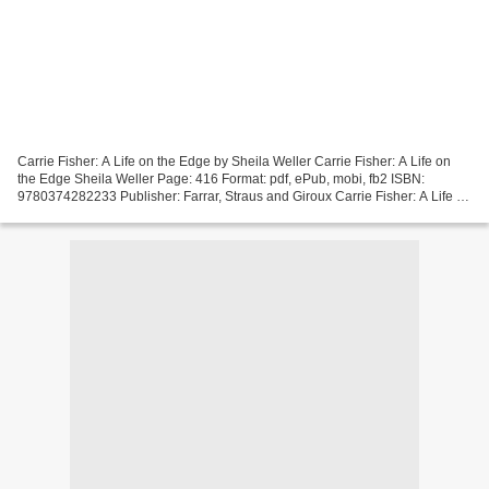
Carrie Fisher: A Life on the Edge by Sheila Weller Carrie Fisher: A Life on
the Edge Sheila Weller Page: 416 Format: pdf, ePub, mobi, fb2 ISBN:
9780374282233 Publisher: Farrar, Straus and Giroux Carrie Fisher: A Life on
the Edge Free ebooks free download...