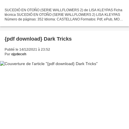
SUCEDIÓ EN OTOÑO (SERIE WALLFLOWERS 2) de LISA KLEYPAS Ficha
técnica SUCEDIÓ EN OTOÑO (SERIE WALLFLOWERS 2) LISA KLEYPAS
Número de páginas: 352 Idioma: CASTELLANO Formatos: Pdf, ePub, MOBI,
FB2 ISBN: 9788413140285 Editorial: B DE BOLSILLO (EDICIONES B)...
{pdf download} Dark Tricks
Publié le 14/12/2021 à 23:52
Par
ojydeceh