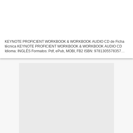
KEYNOTE PROFICIENT WORKBOOK & WORKBOOK AUDIO CD de Ficha
técnica KEYNOTE PROFICIENT WORKBOOK & WORKBOOK AUDIO CD
Idioma: INGLÉS Formatos: Pdf, ePub, MOBI, FB2 ISBN: 9781305578357
Editorial: HEINLE Año de edición: 2016 Descargar eBook gratis Descarga
libros...