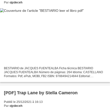
Par
ojydeceh
BESTIARIO de JACQUES FUENTEALBA Ficha técnica BESTIARIO
JACQUES FUENTEALBA Número de páginas: 264 Idioma: CASTELLANO
Formatos: Pdf, ePub, MOBI, FB2 ISBN: 9788494214844 Editorial:
AMARGORD Año de edición: 2014 Descargar eBook gratis Ebook de
google descargar...
[PDF] Trap Lane by Stella Cameron
Publié le 25/12/2021 à 16:13
Par
ojydeceh