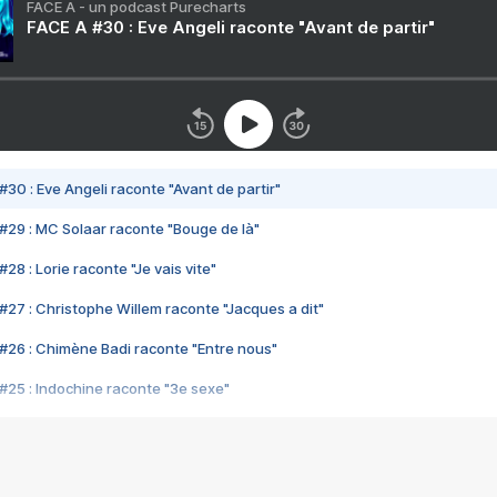
FACE A - un podcast Purecharts
FACE A #30 : Eve Angeli raconte "Avant de partir"
#30 : Eve Angeli raconte "Avant de partir"
#29 : MC Solaar raconte "Bouge de là"
28 : Lorie raconte "Je vais vite"
#27 : Christophe Willem raconte "Jacques a dit"
#26 : Chimène Badi raconte "Entre nous"
#25 : Indochine raconte "3e sexe"
#24 : Zaho raconte "C'est chelou"
#23 : Patrick Bruel raconte "Au café des délices"